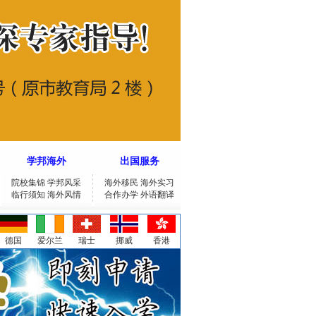
学邦海外
出国服务
院校集锦
学邦风采
海外移民
海外实习
临行须知
海外风情
合作办学
外语翻译
德国
爱尔兰
瑞士
挪威
香港