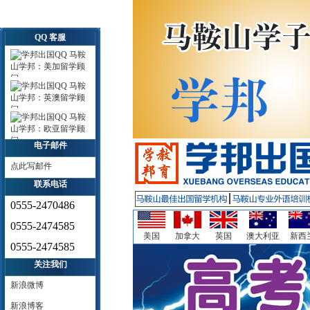
QQ 客服
马鞍
山学邦：美加留学顾
问
马鞍
山学邦：英澳留学顾
问
马鞍
山学邦：欧亚留学顾
问
电子邮件
点此写邮件
联系电话
0555-2470486
0555-2474585
美国
加拿大
英国
澳大利亚
新西
0555-2474585
关注我们
新浪微博
新浪博客