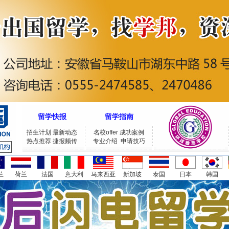
留学快报
留学指南
招生计划
最新动态
名校offer
成功案例
热点推荐
捷报频传
专业介绍
申请技巧
兰
荷兰
法国
意大利
马来西亚
新加坡
泰国
日本
韩国