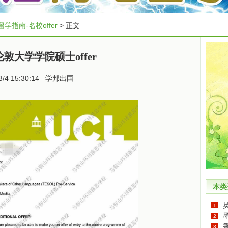
留学指南-名校offer
> 正文
敦大学学院硕士offer
3/4 15:30:14
学邦出国
本类
1
2
香
3