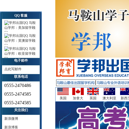
QQ 客服
马鞍
山学邦：美加留学顾
问
马鞍
山学邦：英澳留学顾
问
马鞍
山学邦：欧亚留学顾
问
电子邮件
点此写邮件
联系电话
0555-2470486
0555-2474585
美国
加拿大
英国
澳大利亚
新西
0555-2474585
关注我们
新浪微博
新浪博客