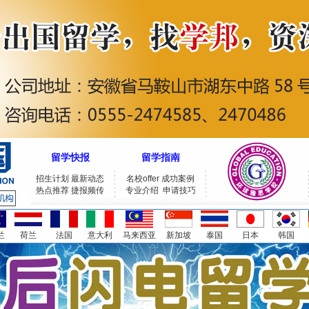
留学快报
留学指南
招生计划
最新动态
名校offer
成功案例
热点推荐
捷报频传
专业介绍
申请技巧
兰
荷兰
法国
意大利
马来西亚
新加坡
泰国
日本
韩国