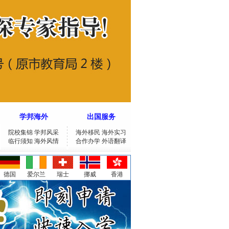
学邦海外
出国服务
院校集锦
学邦风采
海外移民
海外实习
临行须知
海外风情
合作办学
外语翻译
德国
爱尔兰
瑞士
挪威
香港