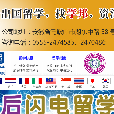
留学快报
留学指南
招生计划
最新动态
名校offer
成功案例
热点推荐
捷报频传
专业介绍
申请技巧
兰
荷兰
法国
意大利
马来西亚
新加坡
泰国
日本
韩国