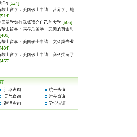
大学!
[524]
马鞍山留学：美国硕士申请—营养学、地
[514]
美国留学如何选择适合自己的大学
[506]
马鞍山留学：高考后留学，完美的黄金时
[486]
马鞍山留学：美国硕士申请—文科类专业
[484]
马鞍山留学：美国硕士申请—商科类留学
[455]
箱
汇率查询
航班查询
天气查询
时差查询
翻译查询
学位认证