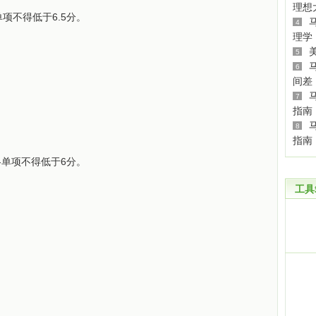
理想
项不得低于6.5分。
4
理学
5
6
间差
7
指南
8
指南
各单项不得低于6分。
工具