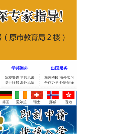
学邦海外
出国服务
院校集锦
学邦风采
海外移民
海外实习
临行须知
海外风情
合作办学
外语翻译
德国
爱尔兰
瑞士
挪威
香港