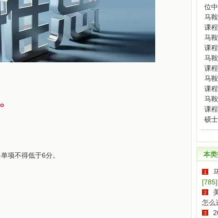
位中
马鞍
课程
马鞍
课程
马鞍
课程
马鞍
课程
马鞍
to
课程
硕士
本类
各单项不得低于6分。
1
[785]
2
怎么
3