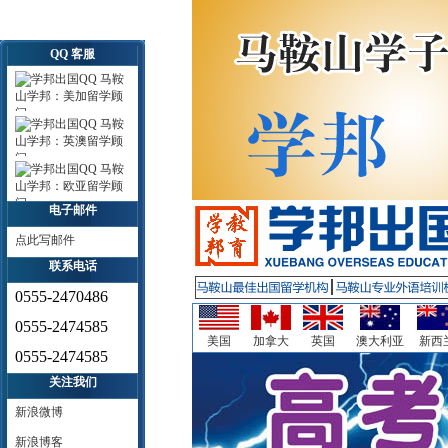
QQ 客服
马鞍
山学邦：美加留学顾
问
马鞍
山学邦：英澳留学顾
问
马鞍
山学邦：欧亚留学顾
问
电子邮件
点此写邮件
联系电话
0555-2470486
0555-2474585
美国
加拿大
英国
澳大利亚
新西
0555-2474585
关注我们
新浪微博
新浪博客