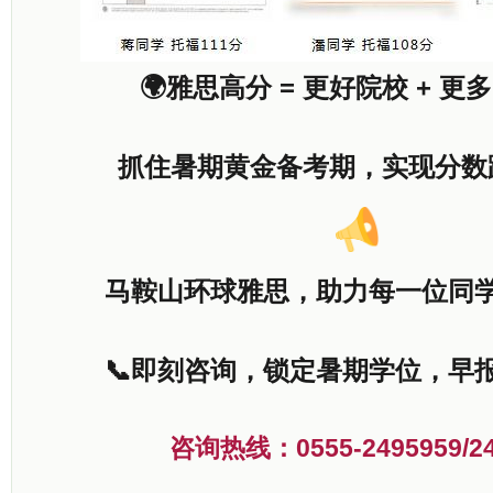
🌍雅思高分 = 更好院校 + 
抓住暑期黄金备考期，实现分数
马鞍山环球雅思，助力每一位同
📞即刻咨询，锁定暑期学位，早
咨询热线：0555-2495959/24