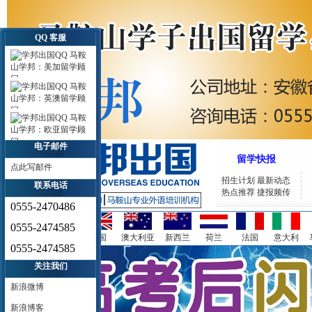
QQ 客服
马鞍
山学邦：美加留学顾
问
马鞍
山学邦：英澳留学顾
问
马鞍
山学邦：欧亚留学顾
问
电子邮件
留学快报
点此写邮件
招生计划
最新动态
联系电话
热点推荐
捷报频传
0555-2470486
0555-2474585
美国
加拿大
英国
澳大利亚
新西兰
荷兰
法国
意大利
0555-2474585
关注我们
新浪微博
新浪博客