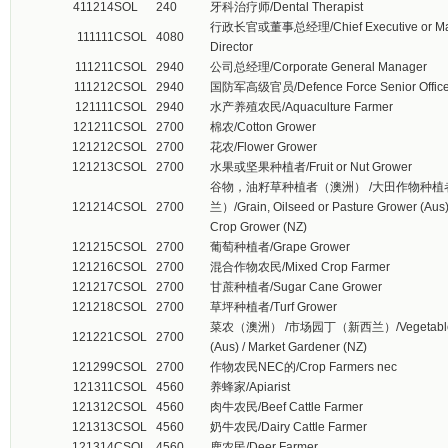
411214
SOL
240
牙科治疗师/Dental Therapist
行政长官或董事总经理/Chief Executive or Ma
111111
CSOL
4080
Director
111211
CSOL
2940
公司总经理/Corporate General Manager
111212
CSOL
2940
国防军高级官员/Defence Force Senior Office
121111
CSOL
2940
水产养殖农民/Aquaculture Farmer
121211
CSOL
2700
棉农/Cotton Grower
121212
CSOL
2700
花农/Flower Grower
121213
CSOL
2700
水果或坚果种植者/Fruit or Nut Grower
谷物，油籽草种植者（澳洲） /大田作物种植
121214
CSOL
2700
兰）/Grain, Oilseed or Pasture Grower (Aus) 
Crop Grower (NZ)
121215
CSOL
2700
葡萄种植者/Grape Grower
121216
CSOL
2700
混合作物农民/Mixed Crop Farmer
121217
CSOL
2700
甘蔗种植者/Sugar Cane Grower
121218
CSOL
2700
草坪种植者/Turf Grower
菜农（澳洲） /市场园丁（新西兰）/Vegetable 
121221
CSOL
2700
(Aus) / Market Gardener (NZ)
121299
CSOL
2700
作物农民NEC的/Crop Farmers nec
121311
CSOL
4560
养蜂家/Apiarist
121312
CSOL
4560
肉牛农民/Beef Cattle Farmer
121313
CSOL
4560
奶牛农民/Dairy Cattle Farmer
121314
CSOL
4560
鹿农民/Deer Farmer