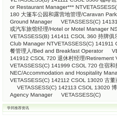
or Restaurant Manager*** NT​ VETASSESS
180 大篷车公园和露营地管理/Caravan Park a
Ground Manager VETASSESS(C) 1413
或汽车旅馆经理/Hotel or Motel Manager NSW
VETASSESS(B) 141411 CSOL 360 持牌
Club Manager NT​ VETASSESS(C) 1419
餐管理人/Bed and Breakfast Operator V
141912 CSOL 720 退休村经理/Retirement 
VETASSESS(C) 141999 CSOL 720 住
NEC/Accommodation and Hospitality Mana
VETASSESS(C) 142112 CSOL 13020 古董商/
VETASSESS(C) 142113 CSOL 13020 
Agency Manager VETASSESS(C)
学邦推荐资讯