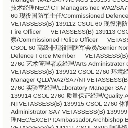
技术经理NEC/ICT Managers nec WA2/SA7 
60 现役国防军主任/Commissioned Defence 
VETASSESS(B) 139112 CSOL 60 现役消防
Fire Officer VETASSESS(B) 139113 C
察/Commissioned Police Officer VETAS
CSOL 60 高级非现役国防军会员/Senior Non-
Defence Force Member VETASSESS(B)
2760 艺术管理者或经理/Arts Administrator o
VETASSESS(B) 139912 CSOL 2760 环境经
Manager QLD/WA2/SA7/NT​ VETASSESS(B
2760 实验室经理/Laboratory Manager SA7
139914 CSOL 2760 质量保证经理/Quality A
NT​ VETASSESS(B) 139915 CSOL 2760 
Administrator SA7 VETASSESS(B) 1399
理NEC/EXCEPT:Ambassador,Archbishop,B
VETASSESS(B) 141111 CSOL 3300 咖啡