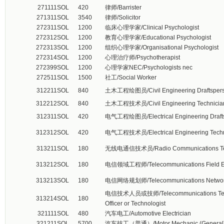
271111
SOL
420
律师/Barrister
271311
SOL
3540
律师/Solicitor
272311
SOL
1200
临床心理学家/Clinical Psychologist
272312
SOL
1200
教育心理学家/Educational Psychologist
272313
SOL
1200
组织心理学家/Organisational Psychologist
272314
SOL
1200
心理治疗师/Psychotherapist
272399
SOL
1200
心理学家NEC/Psychologists nec
272511
SOL
1500
社工/Social Worker
312211
SOL
840
土木工程绘图员/Civil Engineering Draftsper
312212
SOL
840
土木工程技术员/Civil Engineering Technicia
312311
SOL
420
电气工程绘图员/Electrical Engineering Draft
312312
SOL
420
电气工程技术员/Electrical Engineering Techn
313211
SOL
180
无线电通信技术员/Radio Communications Te
313212
SOL
180
电信领域工程师/Telecommunications Field E
313213
SOL
180
电信网络规划师/Telecommunications Network
电信技术人员或技师/Telecommunications Tec
313214
SOL
180
Officer or Technologist
321111
SOL
480
汽车电工/Automotive Electrician
321211
SOL
5700
汽车技工（普通）/Motor Mechanic (General