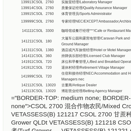
139913
CSOL
2760
实验室经理/Laboratory Manager
139914
CSOL
2760
质量保证经理/Quality Assurance Manager
139915
CSOL
2760
体育管理员/Sports Administrator
139999
CSOL
2760
专家经理NEC/EXCEPT:Ambassador,Archbish
141111
CSOL
3300
咖啡馆或餐厅经理***/Cafe or Restaurant Man
大篷车公园和露营地管理/Caravan Park and 
141211
CSOL
180
Ground Manager
141311
CSOL
1380
酒店或汽车旅馆经理/Hotel or Motel Manage
141411
CSOL
360
持牌俱乐部经理/Licensed Club Manager
141911
CSOL
720
床位和早餐管理人/Bed and Breakfast Operat
141912
CSOL
720
退休村经理/Retirement Village Manager
住宿和接待经理NEC/Accommodation and Hosp
141999
CSOL
720
Managers nec
142112
CSOL
13020
古董商/Antique Dealer
142113
CSOL
13020
博彩营业经理/Betting Agency Manager
="BORDER-TOP: medium none; BORDER-
none">CSOL 2700 混合作物农民/Mixed Crop
VETASSESS(B) 121217 CSOL 2700 甘蔗
Grower QLDt VETASSESS(B) 121218 C
者/Turf Grower VETASSESS(B) 121221