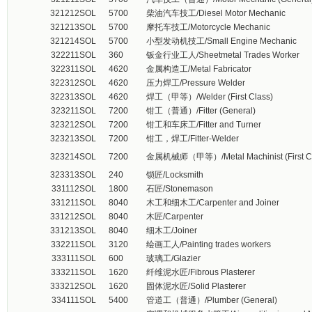
321212
SOL
5700
柴油汽车技工/Diesel Motor Mechanic
321213
SOL
5700
摩托车技工/Motorcycle Mechanic
321214
SOL
5700
小型发动机技工/Small Engine Mechanic
322211
SOL
360
钣金行业工人/Sheetmetal Trades Worker
322311
SOL
4620
金属构造工/Metal Fabricator
322312
SOL
4620
压力焊工/Pressure Welder
322313
SOL
4620
焊工（甲等）/Welder (First Class)
323211
SOL
7200
钳工（普通）/Fitter (General)
323212
SOL
7200
钳工和车床工/Fitter and Turner
323213
SOL
7200
钳工，焊工/Fitter-Welder
323214
SOL
7200
金属机械师（甲等）/Metal Machinist (First Cl
323313
SOL
240
锁匠/Locksmith
331112
SOL
1800
石匠/Stonemason
331211
SOL
8040
木工和细木工/Carpenter and Joiner
331212
SOL
8040
木匠/Carpenter
331213
SOL
8040
细木工/Joiner
332211
SOL
3120
绘画工人/Painting trades workers
333111
SOL
600
玻璃工/Glazier
333211
SOL
1620
纤维泥水匠/Fibrous Plasterer
333212
SOL
1620
固体泥水匠/Solid Plasterer
334111
SOL
5400
管道工（普通）/Plumber (General)