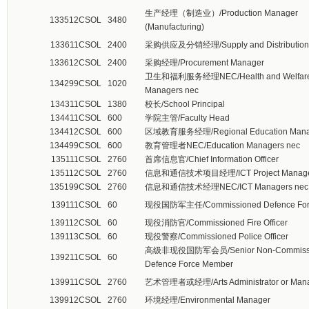
生产经理（制造业）/Production Manager
133512
CSOL
3480
(Manufacturing)
133611
CSOL
2400
采购供应及分销经理/Supply and Distribution
133612
CSOL
2400
采购经理/Procurement Manager
卫生和福利服务经理NEC/Health and Welfare 
134299
CSOL
1020
Managers nec
134311
CSOL
1380
校长/School Principal
134411
CSOL
600
学院主管/Faculty Head
134412
CSOL
600
区域教育服务经理/Regional Education Mana
134499
CSOL
600
教育管理者NEC/Education Managers nec
135111
CSOL
2760
首席信息官/Chief Information Officer
135112
CSOL
2760
信息和通信技术项目经理/ICT Project Manag
135199
CSOL
2760
信息和通信技术经理NEC/ICT Managers nec
139111
CSOL
60
现役国防军主任/Commissioned Defence Force
139112
CSOL
60
现役消防官/Commissioned Fire Officer
139113
CSOL
60
现役警察/Commissioned Police Officer
高级非现役国防军会员/Senior Non-Commiss
139211
CSOL
60
Defence Force Member
139911
CSOL
2760
艺术管理者或经理/Arts Administrator or Man
139912
CSOL
2760
环境经理/Environmental Manager