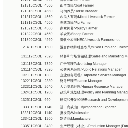
121315
CSOL
4560
山羊农民/Goat Farmer
121316
CSOL
4560
马饲养员/Horse Breeder
121317
CSOL
4560
农民人畜混/Mixed Livestock Farmer
121318
CSOL
4560
养猪农民/Pig Farmer
121321
CSOL
4560
家禽饲养/Poultry Farmer
121322
CSOL
4560
羊农民/Sheep Farmer
121399
CSOL
4560
畜牧业农民NEC/Livestock Farmers nec
121411
CSOL
1500
混合作物和牲畜农民/Mixed Crop and Livestoc
131112
CSOL
7320
销售和市场营销经理/Sales and Marketing Ma
131113
CSOL
7320
广告管理/Advertising Manager
131114
CSOL
7320
公共关系经理/Public Relations Manager
132111
CSOL
180
企业服务经理/Corporate Services Manager
132211
CSOL
2880
财务经理/Finance Manager
132311
CSOL
2640
人力资源经理/Human Resource Manager
132411
CSOL
1200
政策和规划经理/Policy and Planning Manag
132511
CSOL
660
研究和开发经理/Research and Development
133311
CSOL
1140
进口商或出口商/Importer or Exporter
133312
CSOL
1140
批发商/Wholesaler
133411
CSOL
1260
制造商/Manufacturer
133511
CSOL
3480
生产经理（林业）/Production Manager (Fores