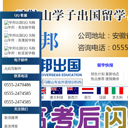
QQ 客服
马鞍
山学邦：美加留学顾
问
马鞍
山学邦：英澳留学顾
问
马鞍
山学邦：欧亚留学顾
问
电子邮件
留学快报
点此写邮件
招生计划
最新动态
联系电话
热点推荐
捷报频传
0555-2470486
0555-2474585
美国
加拿大
英国
澳大利亚
新西兰
荷兰
法国
意大利
0555-2474585
关注我们
新浪微博
新浪博客