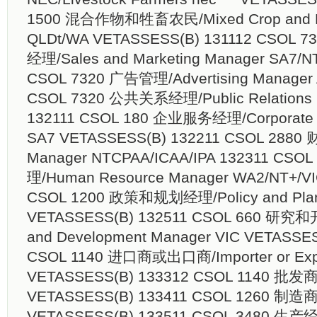
1500 混合作物和牲畜农民/Mixed Crop and Li
QLDt/WA VETASSESS(B) 131112 CSO
经理/Sales and Marketing Manager SA7/NT
CSOL 7320 广告管理/Advertising Manager 
CSOL 7320 公共关系经理/Public Relations 
132111 CSOL 180 企业服务经理/Corporate S
SA7 VETASSESS(B) 132211 CSOL 2880
Manager NT​ CPAA/ICAA/IPA 132311 C
理/Human Resource Manager WA2/NT​+/VI
CSOL 1200 政策和规划经理/Policy and Pl
VETASSESS(B) 132511 CSOL 660 研究
and Development Manager VIC VETASSES
CSOL 1140 进口商或出口商/Importer or Ex
VETASSESS(B) 133312 CSOL 1140 批发
VETASSESS(B) 133411 CSOL 1260 制造
VETASSESS(B) 133511 CSOL 3480 生