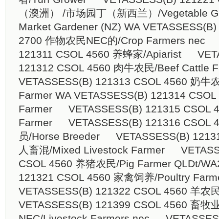
（澳洲） /市场园丁（新西兰）/Vegetable Grow
Market Gardener (NZ) WA VETASSESS(B)
2700 作物农民NEC的/Crop Farmers nec 
121311 CSOL 4560 养蜂家/Apiarist VET
121312 CSOL 4560 肉牛农民/Beef Cattle F
VETASSESS(B) 121313 CSOL 4560 奶牛农民
Farmer WA VETASSESS(B) 121314 CSO
Farmer VETASSESS(B) 121315 CSOL 
Farmer VETASSESS(B) 121316 CSOL
员/Horse Breeder VETASSESS(B) 1213
人畜混/Mixed Livestock Farmer VETASS
CSOL 4560 养猪农民/Pig Farmer QLDt/WA
121321 CSOL 4560 家禽饲养/Poultry Farm
VETASSESS(B) 121322 CSOL 4560 羊农
VETASSESS(B) 121399 CSOL 4560 畜
NEC/Livestock Farmers nec VETASSES