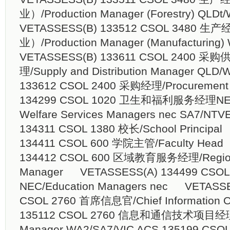
业）/Production Manager (Forestry) QLDt
VETASSESS(B) 133512 CSOL 3480 
业）/Production Manager (Manufacturing)
VETASSESS(B) 133611 CSOL 2400 
理/Supply and Distribution Manager QLD/W
133612 CSOL 2400 采购经理/Procurement 
134299 CSOL 1020 卫生和福利服务经理NEC/
Welfare Services Managers nec SA7/NT​ 
134311 CSOL 1380 校长/School Princip
134411 CSOL 600 学院主管/Faculty Hea
134412 CSOL 600 区域教育服务经理/Regiona
Manager VETASSESS(A) 134499 CS
NEC/Education Managers nec VETASSE
CSOL 2760 首席信息官/Chief Information Of
135112 CSOL 2760 信息和通信技术项目经理/I
Manager WA2/SA7/VIC ACS 135199 C