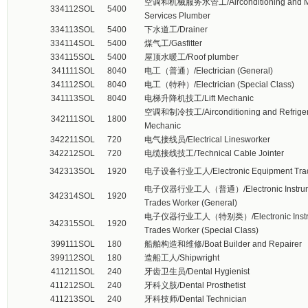
空调和机械服务水管工/Airconditioning and Me
334112
SOL
5400
Services Plumber
334113
SOL
5400
下水道工/Drainer
334114
SOL
5400
煤气工/Gasfitter
334115
SOL
5400
屋顶水暖工/Roof plumber
341111
SOL
8040
电工（普通）/Electrician (General)
341112
SOL
8040
电工（特种）/Electrician (Special Class)
341113
SOL
8040
电梯升降机技工/Lift Mechanic
空调和制冷技工/Airconditioning and Refriger
342111
SOL
1800
Mechanic
342211
SOL
720
电气接线员/Electrical Linesworker
342212
SOL
720
电缆接线技工/Technical Cable Jointer
342313
SOL
1920
电子设备行业工人/Electronic Equipment Trad
电子仪器行业工人（普通）/Electronic Instrum
342314
SOL
1920
Trades Worker (General)
电子仪器行业工人（特别类）/Electronic Instr
342315
SOL
1920
Trades Worker (Special Class)
399111
SOL
180
船舶构造和维修/Boat Builder and Repairer
399112
SOL
180
造船工人/Shipwright
411211
SOL
240
牙齿卫生员/Dental Hygienist
411212
SOL
240
牙科义肢/Dental Prosthetist
411213
SOL
240
牙科技师/Dental Technician