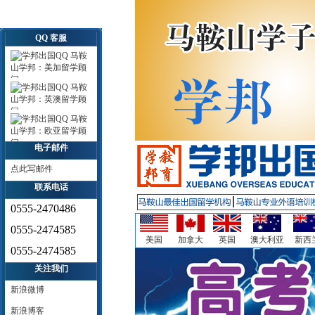
QQ 客服
马鞍
山学邦：美加留学顾
问
马鞍
山学邦：英澳留学顾
问
马鞍
山学邦：欧亚留学顾
问
电子邮件
点此写邮件
联系电话
0555-2470486
0555-2474585
美国
加拿大
英国
澳大利亚
新西
0555-2474585
关注我们
新浪微博
新浪博客