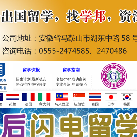
留学快报
留学指南
招生计划
最新动态
名校offer
成功案例
热点推荐
捷报频传
专业介绍
申请技巧
兰
荷兰
法国
意大利
马来西亚
新加坡
泰国
日本
韩国