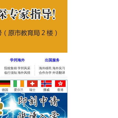
学邦海外
出国服务
院校集锦
学邦风采
海外移民
海外实习
临行须知
海外风情
合作办学
外语翻译
德国
爱尔兰
瑞士
挪威
香港