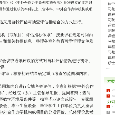
例》和《中外合作办学条例实施办法》批准设立的本科以
位中
目和通过复核的本科以上（含本科）中外合作办学机构或项
马鞍
课程
马鞍
采用自我评估与抽查评估相结合的方式进行。
课程
马鞍
构（或项目）评估指标体系”，按要求在规定时间内
课程
告和相关数据信息，整理备查的教育教学管理文件及
马鞍
课程
马鞍
课程
家会议或通讯评议的方式对自我评估情况进行初评。
硕士
初评
评审；根据初评结果确定重点考查的范围和内容。
本类
范围和内容进行实地考察评估，专家组根据“中外合作
1
系”，经过院（系）主管领导汇报，提问答辩；查阅
2
察教学环境及条件等；抽查毕业论文或报告；专家组
[692]
谈会、毕业生座谈会、毕业学生工作单位负责人座谈
3
中外合作办学机构或项目的分项评价、总体评价及考
4