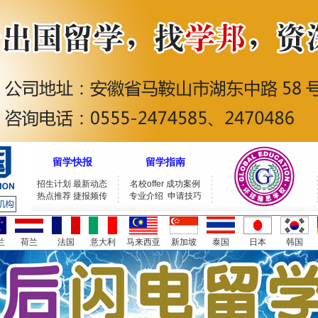
留学快报
留学指南
招生计划
最新动态
名校offer
成功案例
热点推荐
捷报频传
专业介绍
申请技巧
兰
荷兰
法国
意大利
马来西亚
新加坡
泰国
日本
韩国