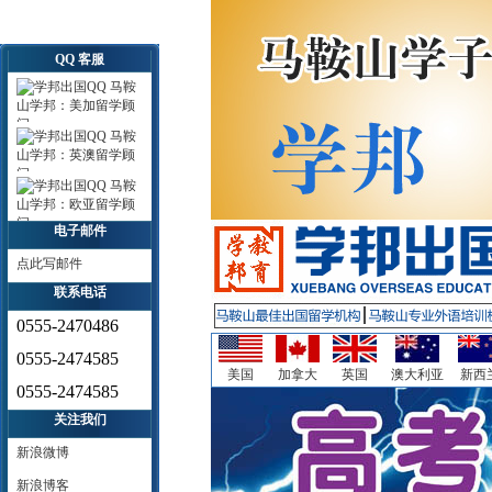
QQ 客服
马鞍
山学邦：美加留学顾
问
马鞍
山学邦：英澳留学顾
问
马鞍
山学邦：欧亚留学顾
问
电子邮件
点此写邮件
联系电话
0555-2470486
0555-2474585
美国
加拿大
英国
澳大利亚
新西
0555-2474585
关注我们
新浪微博
新浪博客