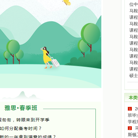
位中
马鞍
课程
马鞍
课程
马鞍
课程
马鞍
课程
马鞍
课程
硕士
本类
1
班毕
学程
2
斯顿