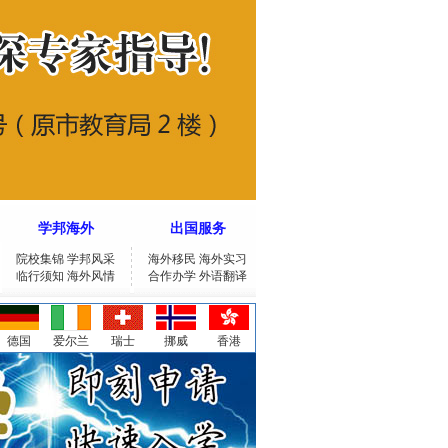
学邦海外
出国服务
院校集锦
学邦风采
海外移民
海外实习
临行须知
海外风情
合作办学
外语翻译
德国
爱尔兰
瑞士
挪威
香港