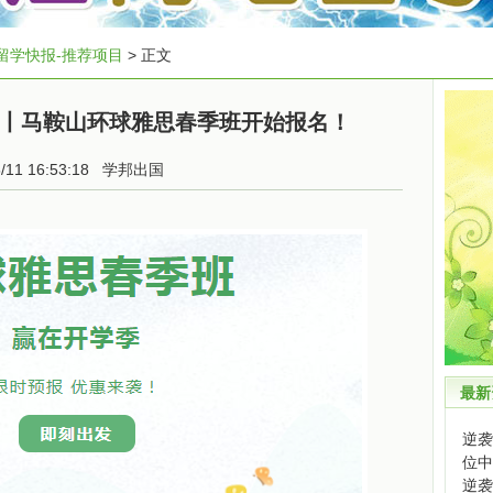
留学快报-推荐项目
> 正文
丨马鞍山环球雅思春季班开始报名！
5/11 16:53:18
学邦出国
最新
逆袭
位中
逆袭