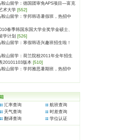
马鞍山留学：德国团审免APS项目—富克
艺术大学
[552]
马鞍山留学：学邦韩语暑假班，热招中
2010春季韩国东国大学全奖学金硕士、
留学计划
[526]
马鞍山留学：寒假韩语兴趣班招生啦！
马鞍山留学：荷兰院校2011年全年招生
20101103版本
[510]
马鞍山留学：学邦雅思暑期班，热招中
箱
汇率查询
航班查询
天气查询
时差查询
翻译查询
学位认证