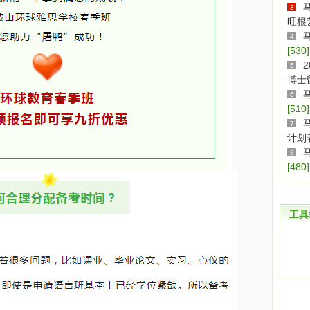
3
旺根
4
[530]
5
博士
6
[510]
7
计划表
8
[480]
工具