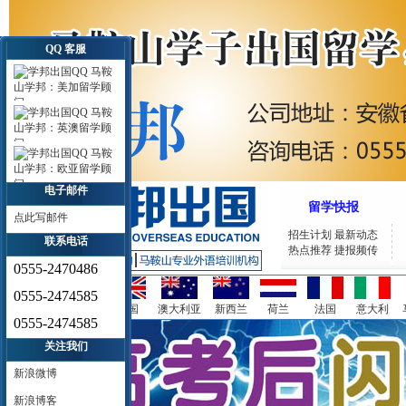
QQ 客服
马鞍
山学邦：美加留学顾
问
马鞍
山学邦：英澳留学顾
问
马鞍
山学邦：欧亚留学顾
问
电子邮件
留学快报
点此写邮件
招生计划
最新动态
联系电话
热点推荐
捷报频传
0555-2470486
0555-2474585
美国
加拿大
英国
澳大利亚
新西兰
荷兰
法国
意大利
0555-2474585
关注我们
新浪微博
新浪博客