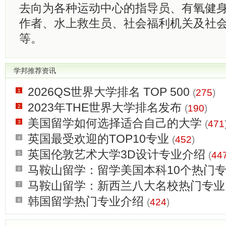
去向为各种运动中心的指导员、有氧健
作者、水上救生员、社会福利机关及社
等。
学邦推荐资讯
2026QS世界大学排名 TOP 500
(
275
)
1
2023年THE世界大学排名发布
(
190
)
2
美国留学如何选择适合自己的大学
(
471
3
英国最受欢迎的TOP10专业
(
452
)
4
英国伦敦艺术大学3D设计专业介绍
(
44
5
马鞍山留学：留学美国本科10个热门
6
马鞍山留学：新西兰八大名校热门专业
7
韩国留学热门专业介绍
(
424
)
8