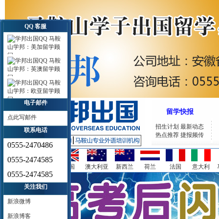
QQ 客服
马鞍
山学邦：美加留学顾
问
马鞍
山学邦：英澳留学顾
问
马鞍
山学邦：欧亚留学顾
问
电子邮件
留学快报
点此写邮件
招生计划
最新动态
联系电话
热点推荐
捷报频传
0555-2470486
0555-2474585
美国
加拿大
英国
澳大利亚
新西兰
荷兰
法国
意大利
0555-2474585
关注我们
新浪微博
新浪博客