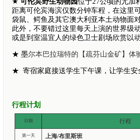
★
可伦宾野生动物园
位于27公顷的尤加
距离可伦宾海滨仅数分钟车程，在这里
袋鼠、鳄鱼及其它澳大利亚本土动物面
此外，不要错过这里每天上演的世界级
或是到室温宜人的绿色卫士剧场欣赏以
★
墨
尔本巴拉瑞特的【疏芬山金矿
】
体
★ 寄宿家庭接送学生下午课，让学生安
行程计划
行程
日期
上海/布里斯班
第一天