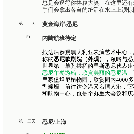
总是会逗得你捧腹大笑。在这里还有
手们会拿出各自的绝活在水上上演惊
黄金海岸/悉尼
第十二天
8/5
内陆航班待定
抵达后参观澳大利亚表演艺术中心，
称的
悉尼歌剧院（外观）
，领略与悉
世界第一单孔拱桥的早斯悉尼代表建筑-
悉尼午餐游船，欣赏美丽的悉尼港。
皇家堡坦尼植物园，欣赏园内4000
型蝙蝠。前往达令港又名情人港，它
和购物中心，也是举办重大会议和庆
悉尼/上海
第十三天