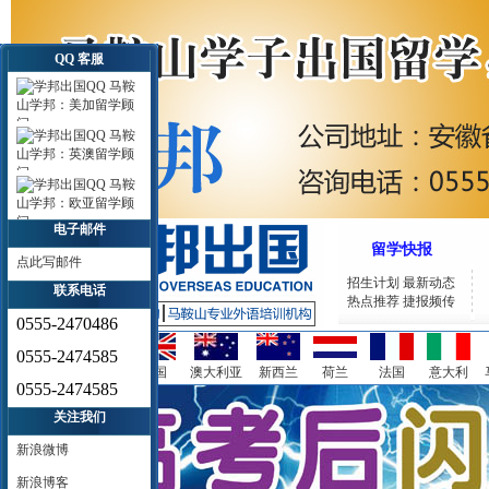
QQ 客服
马鞍
山学邦：美加留学顾
问
马鞍
山学邦：英澳留学顾
问
马鞍
山学邦：欧亚留学顾
问
电子邮件
留学快报
点此写邮件
招生计划
最新动态
联系电话
热点推荐
捷报频传
0555-2470486
0555-2474585
美国
加拿大
英国
澳大利亚
新西兰
荷兰
法国
意大利
0555-2474585
关注我们
新浪微博
新浪博客