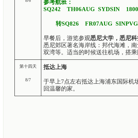
8/6
参考航班：
SQ242 TH06AUG SYDSIN
转SQ826 FR07AUG SINPVG 0
早餐后，游览参观
悉尼大学，悉尼科
悉尼郊区著名海岸线：邦代海滩，南
双湾等。适当的时候送往机场，搭乘
抵达上海
第十四天
8/7
于早上
7
点左右抵达上海浦东国际机
回温馨的家。