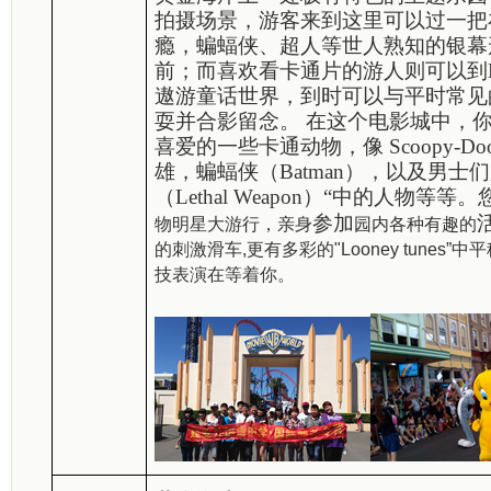
拍摄场景，游客来到这里可以过一把
瘾，蝙蝠侠、超人等世人熟知的银幕
前；而喜欢看卡通片的游人则可以到Looney 
遨游童话世界，到时可以与平时常见
耍并合影留念。 在这个电影城中，
喜爱的一些卡通动物，像 Scoopy-D
雄，蝙蝠侠（Batman），以及男士
（Lethal Weapon）“中的人物等等。
参加
物明星大游行，亲身
园内各种有趣的
的刺激滑车,更有多彩的"Looney tunes
技表演在等着你。