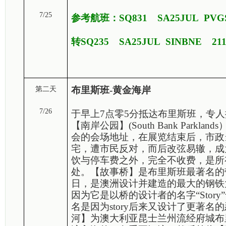
7/25
参考航班：SQ831 SA25JUL PV
转SQ235 SA25JUL SINBNE 2115
布里斯班
-
黄金海岸
第二天
7/26
于早上7点零5分抵达布里斯班，专
【南岸公园】(South Bank Parkla
会的会场地址，在展览结束后，市政
宅，遭市民反对，而后改弦易辙，成
饮与停车费之外，完全不收费，是所
处。【故事桥】是布里斯班最著名的带
日，是澳洲设计并建造的最大的钢铁
因为它是以桥的设计者的名字“Stor
名是因为story后来又设计了更著名
河】为澳大利亚昆士兰州流经府城布