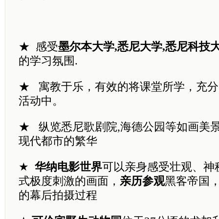
★
感受
墨尔本大学
,
悉尼大学,悉尼科技
的学习氛围
.
★ 寓教于乐，有效的将课堂所学，充
活动中。
★ 纵览悉尼歌剧院
,
海德公园等如画美
现代都市的繁华
★
华纳电影世界
可以亲身感受壮观、神
式极度刺激的画面，
亲历参观
黑客帝国
的幕后拍摄过程