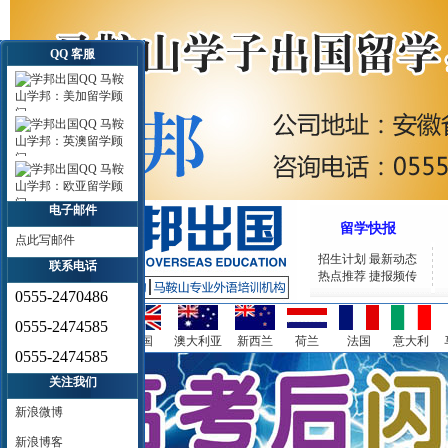
QQ 客服
马鞍
山学邦：美加留学顾
问
马鞍
山学邦：英澳留学顾
问
马鞍
山学邦：欧亚留学顾
问
电子邮件
留学快报
点此写邮件
招生计划
最新动态
联系电话
热点推荐
捷报频传
0555-2470486
0555-2474585
美国
加拿大
英国
澳大利亚
新西兰
荷兰
法国
意大利
0555-2474585
关注我们
新浪微博
新浪博客